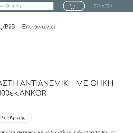
ΣΥΝΔΕΣΗ
ς/B2B
Επικοινωνια
ΣΤΗ ΑΝΤΙΑΝΕΜΙΚΗ ΜΕ ΘΗΚΗ
100εκ.ANKOR
ρέλες Βροχής
ημεία, αντιανεμική με 8 ακτίνες, διάμετρο 100εκ. σε