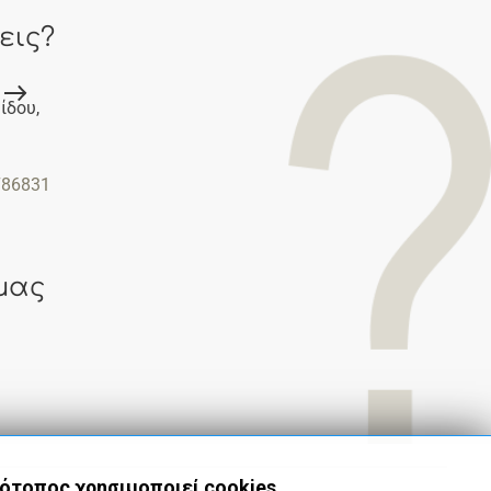
εις?
ίδου,
786831
μας
τότοπος χρησιμοποιεί cookies.