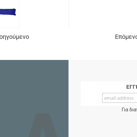
ροηγούμενο
Επόμενο
ΕΓΓ
Για δι