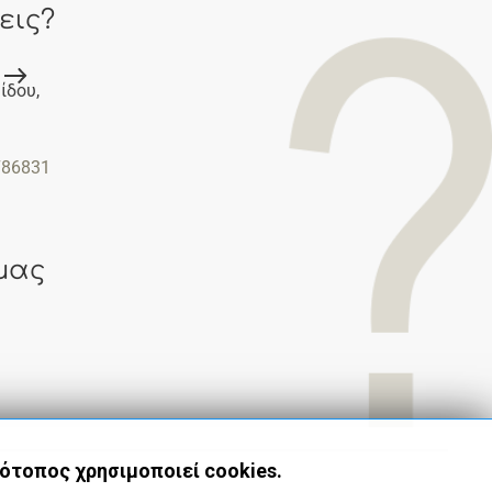
εις?
ίδου,
786831
μας
τότοπος χρησιμοποιεί cookies.