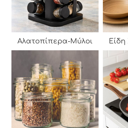
Αλατοπίπερα-Μύλοι
Είδη