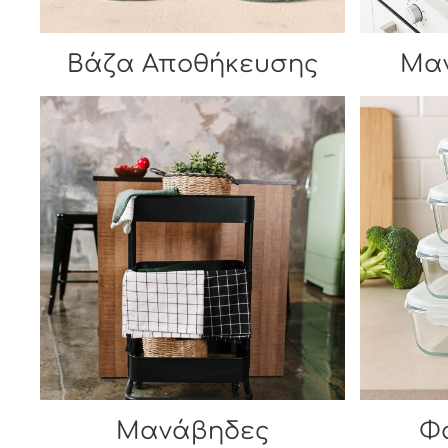
Βάζα Αποθήκευσης
Μαγ
Μανάβηδες
Φ