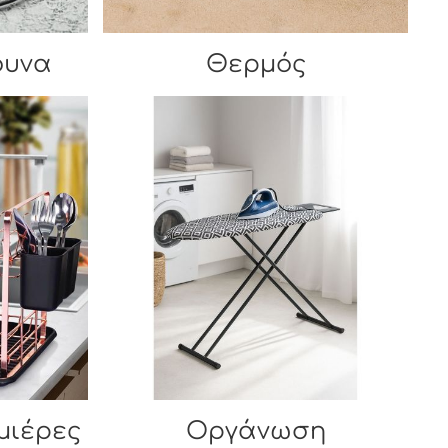
ουνα
Θερμός
μιέρες
Οργάνωση