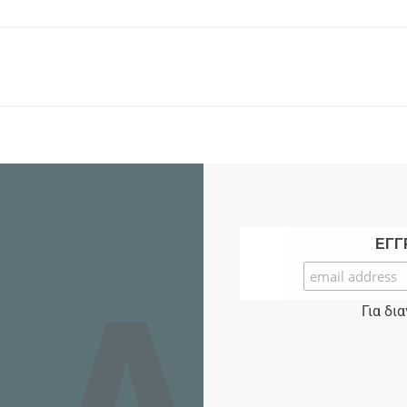
ΕΓΓ
Για δι