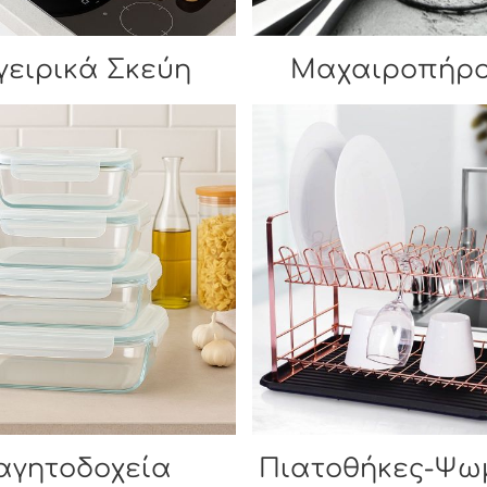
ειρικά Σκεύη
Μαχαιροπήρ
αγητοδοχεία
Πιατοθήκες-Ψω