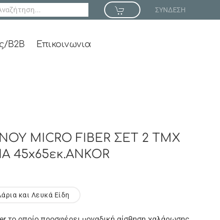
ΣΥΝΔΕΣΗ
ς/B2B
Επικοινωνια
ΝΟΥ MICRO FIBER ΣΕΤ 2 ΤΜΧ
Α 45x65εκ.ANKOR
λάρια και Λευκά Είδη
ber το οποίο προσφέρει μοναδική αίσθηση χαλάρωσης.