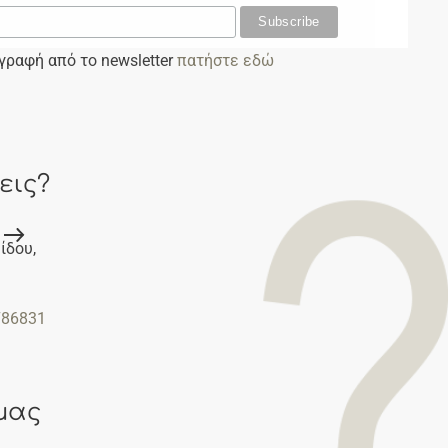
αγραφή από το newsletter
πατήστε εδώ
εις?
ίδου,
786831
μας